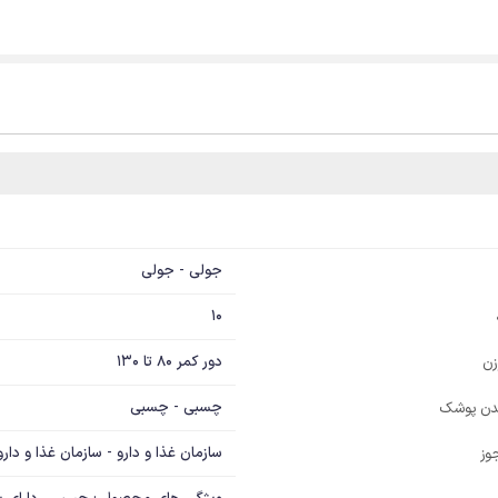
جولی - جولی
10
دور کمر 80 تا 130
زن
چسبی - چسبی
دن پوشک
سازمان غذا و دارو - سازمان غذا و دارو
وز