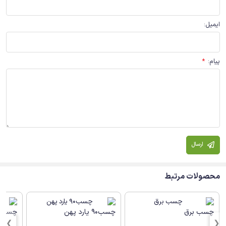
ایمیل
:
پیام
:
*
ارسال
محصولات مرتبط
چسب برق
چسب90 یارد پهن
چسب ن