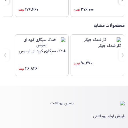
176,460
306,000
تومان
تومان
محصولات مشابه
گاز فندک جوکر
فندک سیگاری کوره ای لوموس
90,270
تومان
26,826
تومان
فروش لوازم بهداشتی