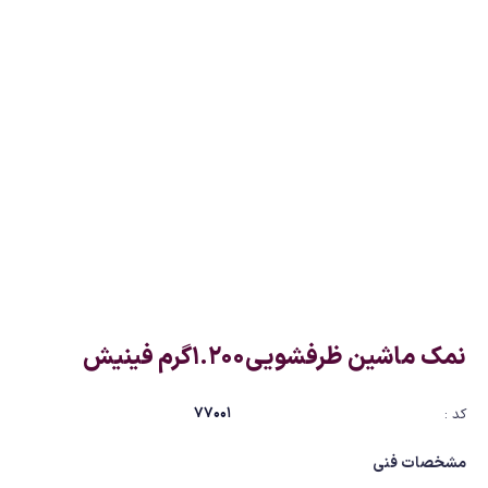
نمک ماشین ظرفشویی1.200گرم فینیش
77001
کد :
مشخصات فنی