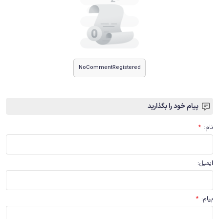
NoCommentRegistered
پیام خود را بگذارید
نام
:
*
ایمیل
:
پیام
:
*