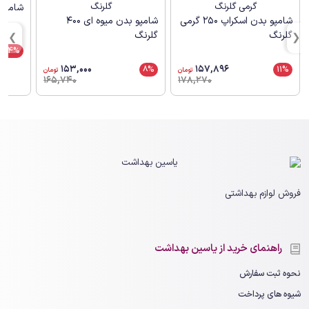
شامپو
شامپو بدن اسکراپ 250 گرمی
شامپو بدن میوه ای 400
گلرنگ
گلرنگ
24%
153,000
157,896
8%
11%
تومان
تومان
165,740
178,270
فروش لوازم بهداشتی
راهنمای خرید از یاسین بهداشت
نحوه ثبت سفارش
شیوه های پرداخت