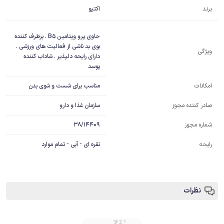
برند
اکتیو
حاوی پرو ویتامین B5 . برطرف کننده 
بوی بد ناشی از فعالیت های ورزشی . 
ویژگی
دارای رایحه دلپذیر . شاداب کننده 
پوسد
مناسب برای شست و شوی بدن
امکانات
سازمان غذا و دارو
صادر کننده مجوز
38/14409
شماره مجوز
رایحه
نقره ای - آبی - تمام موارد
نظرات