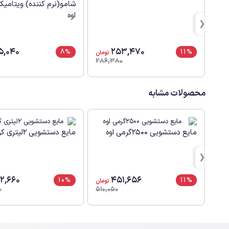
اوه
5,040
253,470
8%
11%
تومان
286,380
محصولات مشابه
مایع دستشویی 2500گرمی اوه
مایع دستشویی 2لیتری کرمی اوه
2,660
451,656
10%
11%
تومان
0
510,050