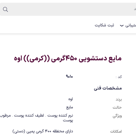
یبانی
ثبت شکایت
❯
مایع دستشویی 450گرمی ((کرمی)) اوه
9010
کد :
مشخصات فنی
اوه
برند
مایع
حالت
ویژگی
پوست
دارای محفظه 400 گرمی پمپی (دستی)
امکانات