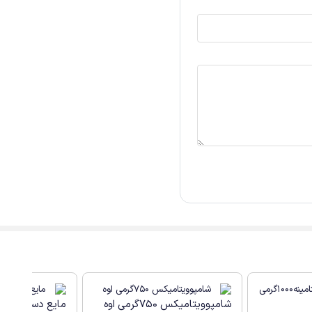
شامپوویتامیکس 750گرمی اوه
مایع دستشویی 2500گرمی اوه