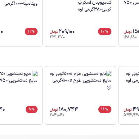
شامو(نرم کننده) ویتامیکس 750
شامپوبدن اسکراپ
ویتامینه1000گرمی
کرمی380گرمی اوه
10
209,100
15
11%
10%
تومان
تومان
231,270
168,180
مایع دستشویی طرح 500sگرمی
مایع دستشویی 3750لیتری اکتیو
اوه
40
180,744
49
8%
11%
تومان
تومان
204,040
544,94