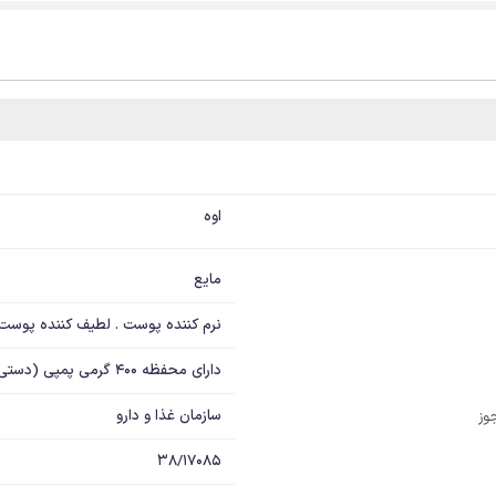
اوه
مایع
نرم کننده پوست . لطیف کننده پوست
دارای محفظه 400 گرمی پمپی (دستی)
سازمان غذا و دارو
وز
38/17085