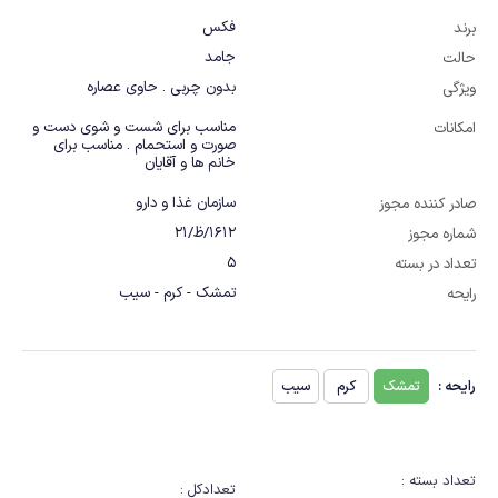
فکس
برند
جامد
حالت
بدون چربی . حاوی عصاره
ویژگی
مناسب برای شست و شوی دست و 
امکانات
صورت و استحمام . مناسب برای 
خانم ها و آقایان
سازمان غذا و دارو
صادر کننده مجوز
1612/ظ/21
شماره مجوز
5
تعداد در بسته
تمشک - کرم - سیب
رایحه
رایحه :
تمشک
کرم
سیب
تعداد بسته :
تعدادکل :