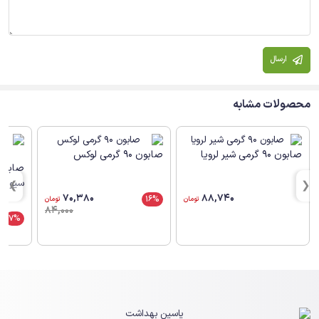
ارسال
محصولات مشابه
صابون 90 گرمی شیر لرویا
صابون 90 گرمی لوکس
سیو
88,740
70,380
16%
تومان
تومان
84,000
7%