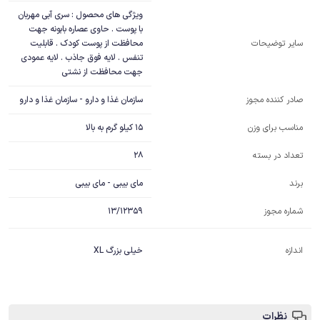
ویژگی های محصول : سری آبی مهربان 
با پوست . حاوی عصاره بابونه جهت 
محافظت از پوست کودک . قابلیت 
سایر توضیحات
تنفس . لایه فوق جاذب . لایه عمودی 
جهت محافظت از نشتی
سازمان غذا و دارو - سازمان غذا و دارو
صادر کننده مجوز
15 کیلو گرم به بالا
مناسب برای وزن
28
تعداد در بسته
مای بیبی - مای بیبی
برند
شماره مجوز
13/12359
اندازه
خیلی بزرگ XL
نظرات