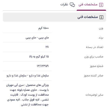
مشخصات فنی
نظرات
مشخصات فنی
1500 گرم
وزن
مای بیبی - مای بیبی
برند
28
تعداد در بسته
15 کیلو گرم به بالا
مناسب برای وزن
13/12359
شماره مجوز
سازمان غذا و دارو - سازمان غذا و دارو
صادر کننده مجوز
ویژگی های محصول : سری آبی مهربان 
با پوست . حاوی عصاره بابونه جهت 
محافظت از پوست کودک . قابلیت 
سایر توضیحات
تنفس . لایه فوق جاذب . لایه عمودی 
جهت محافظت از نشتی