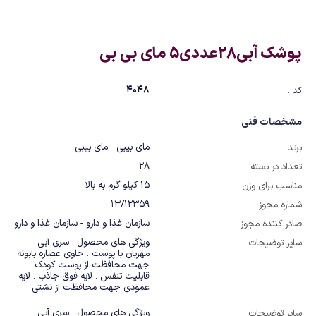
پوشک آبی28عددی5 مای بی بی
4048
کد :
مشخصات فنی
مای بیبی - مای بیبی
برند
28
تعداد در بسته
15 کیلو گرم به بالا
مناسب برای وزن
13/12359
شماره مجوز
سازمان غذا و دارو - سازمان غذا و دارو
صادر کننده مجوز
ویژگی های محصول : سری آبی 
سایر توضیحات
مهربان با پوست . حاوی عصاره بابونه 
جهت محافظت از پوست کودک . 
قابلیت تنفس . لایه فوق جاذب . لایه 
عمودی جهت محافظت از نشتی
ویژگی های محصول : سری آبی 
سایر توضیحات