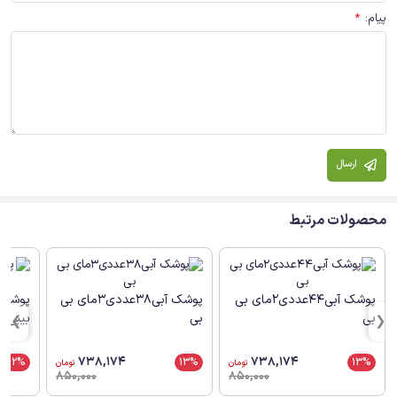
پیام
:
*
ارسال
محصولات مرتبط
پوشک آبی44عددی2مای بی
پوشک آبی38عددی3مای بی
بی
بی
بیبی
738,174
738,174
12%
13%
13%
تومان
تومان
850,000
850,000