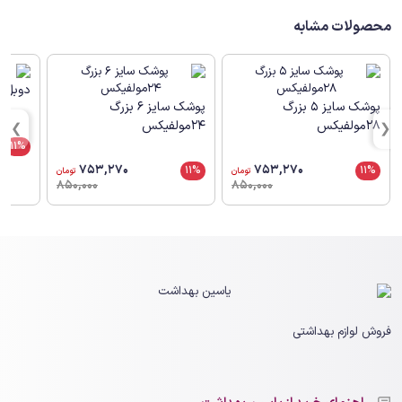
محصولات مشابه
دوبل 2ببم سبز
پوشک سایز 5 بزرگ
پوشک سایز 6 بزرگ
28مولفیکس
24مولفیکس
11%
753,270
753,270
11%
11%
تومان
تومان
850,000
850,000
فروش لوازم بهداشتی