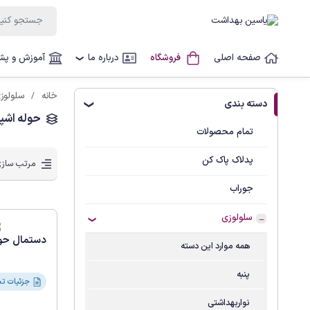
صفحه اصلی
فروشگاه
درباره ما
آموزش و پشت
❯
خانه
سلولوز
دسته بندی
❯
حوله اشپز
تمام محصولات
پدلاک پاک کن
مرتب سازی
جوراب
سلولوزی
دستمال حوله 4قل
همه موارد این دسته
پنبه
جزئیات تحویل و گارانتی
نواربهداشتی