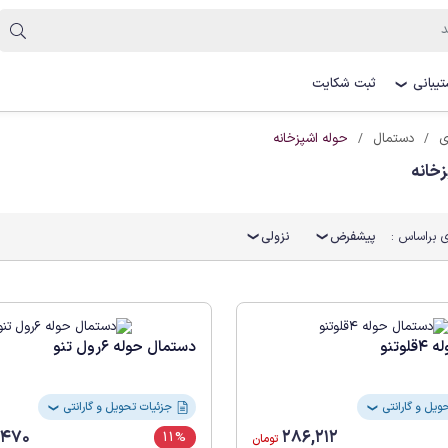
یبانی
ثبت شکایت
❯
حوله اشپزخانه
ی
دستمال
خانه
 براساس :
پیشفرض
نزولی
وتنو
دستمال حوله 6رول تنو
جزئیات تحویل و گارانتی
❯
❯
,470
286,212
11%
تومان