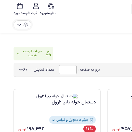
مقایسه
ورود | ثبت نام
سبدخرید
❯
دریافت لیست
قیمت
برو به صفحه :
تعداد نمایش :
60
دستمال حوله پاپیا 2رول
جزئیات تحویل و گارانتی
❯
198,492
457
11%
تومان
تومان