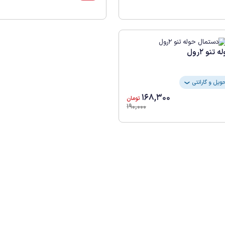
نو 2رول
❯
168,300
تومان
190,000