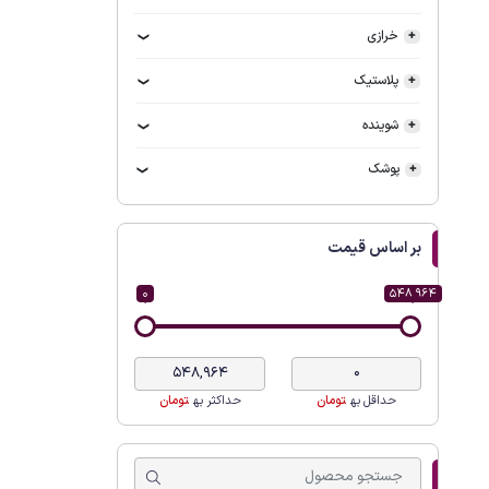
خرازی
پلاستیک
شوینده
پوشک
بر اساس قیمت
0
548 964
حداقل به
تومان
حداکثر به
تومان