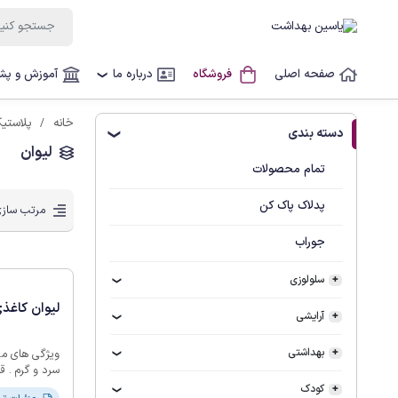
صفحه اصلی
فروشگاه
درباره ما
آموزش و پشت
❯
خانه
پلاستی
دسته بندی
❯
لیوان
تمام محصولات
پدلاک پاک کن
مرتب سازی
جوراب
سلولوزی
لیوان کاغذی50عدد
آرایشی
بهداشتی
ویژگی های م
سرد و گرم . ق
خانگی و رستو
کودک