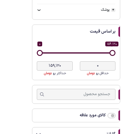
پوشک
بر اساس قیمت
0
159 120
حداقل به
تومان
حداکثر به
تومان
کالای مورد علاقه