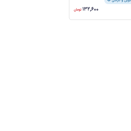
❯
132,600
تومان